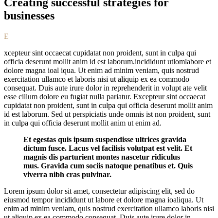
Creating successful strategies for
businesses
E
xcepteur sint occaecat cupidatat non proident, sunt in culpa qui
officia deserunt mollit anim id est laborum.incididunt utlomlabore et
dolore magna ioal iqua. Ut enim ad minim veniam, quis nostrud
exercitation ullamco et laboris nisi ut aliquip ex ea commodo
consequat. Duis aute irure dolor in reprehenderit in volupt ate velit
esse cillum dolore eu fugiat nulla pariatur. Excepteur sint occaecat
cupidatat non proident, sunt in culpa qui officia deserunt mollit anim
id est laborum. Sed ut perspiciatis unde omnis ist non proident, sunt
in culpa qui officia deserunt mollit anim ut enim ad.
Et egestas quis ipsum suspendisse ultrices gravida
dictum fusce. Lacus vel facilisis volutpat est velit. Et
magnis dis parturient montes nascetur ridiculus
mus. Gravida cum sociis natoque penatibus et. Quis
viverra nibh cras pulvinar.
Lorem ipsum dolor sit amet, consectetur adipiscing elit, sed do
eiusmod tempor incididunt ut labore et dolore magna ioaliqua. Ut
enim ad minim veniam, quis nostrud exercitation ullamco laboris nisi
ut aliquip ex ea commodo consequat. Duis aute irure dolor in