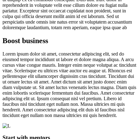
reprehenderit in voluptate velit esse cillum dolore eu fugiat nulla
pariatur. Excepteur sint occaecat cupidatat non proident, sunt in
culpa qui officia deserunt mollit anim id est laborum. Sed ut
perspiciatis unde omnis iste natus error sit voluptatem accusantium
doloremque laudantium, totam rem aperiam, eaque ipsa quae ab
Boost business
Lorem ipsum dolor sit amet, consectetur adipiscing elit, sed do
eiusmod tempor incididunt ut labore et dolore magna aliqua. A arcu
cursus vitae congue mauris. Integer enim neque volutpat ac tincidunt
vitae. Scelerisque eu ultrices vitae auctor eu augue ut. Rhoncus est
pellentesque elit ullamcorper dignissim cras tincidunt. Tincidunt dui
ut ornare lectus sit amet. Amet dictum sit amet justo donec enim
diam vulputate ut. Sit amet luctus venenatis lectus magna. Diam quis
enim lobortis scelerisque fermentum dui faucibus. Amet consectetur
adipiscing elit ut. Ipsum consequat nisl vel pretium. Libero id
faucibus nisl tincidunt eget nullam non. Massa ultricies mi quis
hendrerit. Amet consectetur adipiscing elit duis id faucibus nisl
tincidunt eget nullam non massa ultricies mi quis hendrerit.
Start with mentors