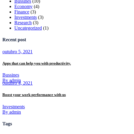
Bussines
(10)
Economy
(4)
Finance
(3)
Investments
(3)
Research
(3)
Uncategorized
(1)
Recent post
outubro 5, 2021
Apps that can help you with productivity.
Bussines
By admin
outubro 4, 2021
Boost your work performance with us
Investments
By admin
Tags