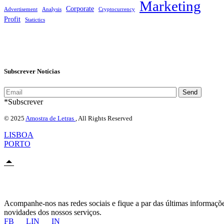
Marketing
Corporate
Advertisement
Analysis
Cryptocurrency
Profit
Statictics
Subscrever Notícias
Send
*Subscrever
© 2025
Amostra de Letras
, All Rights Reserved
LISBOA
PORTO
Acompanhe-nos nas redes sociais e fique a par das últimas informaçõ
novidades dos nossos serviços.
FB
LIN
IN