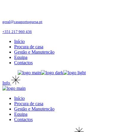
Skip
to
the
content
geral@casaportuguesa.pt
+351 217 960 436
Início
Procura de casa
Gestão e Manutenção
Equipa
Contactos
Info
Início
Procura de casa
Gestão e Manutenção
Equipa
Contactos