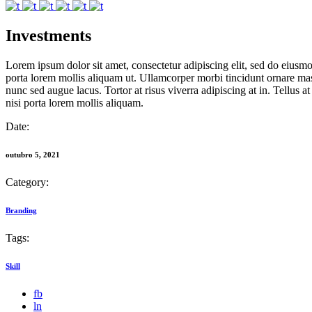
Investments
Lorem ipsum dolor sit amet, consectetur adipiscing elit, sed do eiusm
porta lorem mollis aliquam ut. Ullamcorper morbi tincidunt ornare mass
nunc sed augue lacus. Tortor at risus viverra adipiscing at in. Tellus
nisi porta lorem mollis aliquam.
Date:
outubro 5, 2021
Category:
Branding
Tags:
Skill
fb
ln