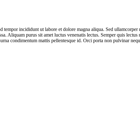
od tempor incididunt ut labore et dolore magna aliqua. Sed ullamcorper 
a. Aliquam purus sit amet luctus venenatis lectus. Semper quis lectus nu
 at urna condimentum mattis pellentesque id. Orci porta non pulvinar ne